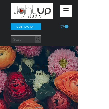
CONTACTAR
I´M BAC
K
o teu makeover
JÁ PENSASTE EM MUDAR A TUA
IMAGEM?
ESTA É A TUA OPORTUNIDADE.