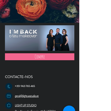
ENVIA JÁ A TUA PARTICIPAÇÃO
Compre
CONTACTE-NOS
+351 963 765 465
geral@lightupstudio.pt
LIGHT UP STUDIO