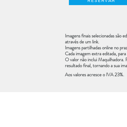
RESERVAR
Imagens finais selecionadas são
ed
através de um link.
Imagens partilhadas online no pra
Cada
imagem extra
editada, para
O valor
não inclui Maquilhadora
. 
resultado final, tornando a sua i
Aos valores acresce o IVA 23%.
SITEMAP
HOMEPAGE
RETRATO PROFISSIONAL
SESSÃO FOTOGRÁFICA