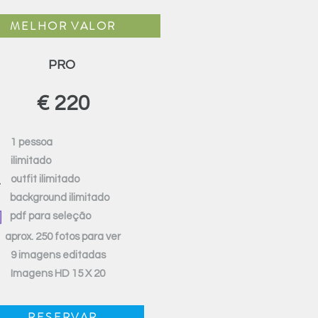
MELHOR VALOR
PRO
€ 220
1 pessoa
ilimitado
outfit ilimitado
background ilimitado
pdf para seleção
aprox. 250 fotos para ver
9 imagens editadas
Imagens HD 15 X 20
RESERVAR