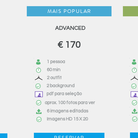
MAIS POPULAR
ADVANCED
€ 170
1 pessoa
60 min
2 outfit
2 background
pdf para seleção
aprox. 100 fotos para ver
6 imagens editadas
Imagens HD 15 X 20
RESERVAR