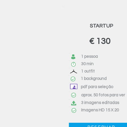
STARTUP
€ 130
1 pessoa
30 min
1 outfit
1 background
pdf para seleção
aprox. 50 fotos para ver
3 imagens editadas
Imagens HD 15 X 20