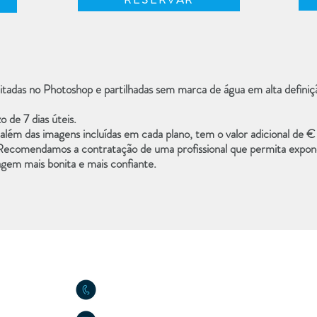
itadas no Photoshop
e partilhadas sem marca de água em alta defin
zo de
7 dias úteis
.
 além das imagens incluídas em cada plano, tem o valor adicional de
€
Recomendamos a contratação de uma profissional que permita expon
magem mais bonita e mais confiante.
CONTACTE-NOS
+351 963 765 465